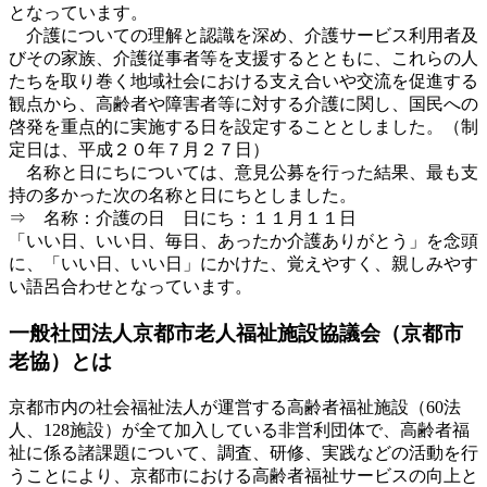
となっています。
介護についての理解と認識を深め、介護サービス利用者及
びその家族、介護従事者等を支援するとともに、これらの人
たちを取り巻く地域社会における支え合いや交流を促進する
観点から、高齢者や障害者等に対する介護に関し、国民への
啓発を重点的に実施する日を設定することとしました。（制
定日は、平成２０年７月２７日）
名称と日にちについては、意見公募を行った結果、最も支
持の多かった次の名称と日にちとしました。
⇒ 名称：介護の日 日にち：１１月１１日
「いい日、いい日、毎日、あったか介護ありがとう」を念頭
に、「いい日、いい日」にかけた、覚えやすく、親しみやす
い語呂合わせとなっています。
一般社団法人京都市老人福祉施設協議会（京都市
老協）とは
京都市内の社会福祉法人が運営する高齢者福祉施設（60法
人、128施設）が全て加入している非営利団体で、高齢者福
祉に係る諸課題について、調査、研修、実践などの活動を行
うことにより、京都市における高齢者福祉サービスの向上と