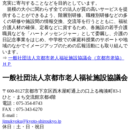
充実に寄与することなどを目的としています。
規模の大小に関わらず全ての法人が質の高いサービスを提
供することができるよう、階層別研修、職種別研修などの多
くの研修や施設間の情報交換、交流等を行うとともに、福祉
介護人材の確保、定着などに資するため、各施設の若手介護
職員などを「ハートメッセンジャー」として委嘱し、介護の
日記念事業をはじめ、中学校での家庭科授業のサポートや地
域のなかでイメージアップのための広報活動にも取り組んで
います。
⇒
一般社団法人京都市老人福祉施設協議会（京都市老協）
ＨＰ
一般社団法人京都市老人福祉施設協議会
〒600-8127京都市下京区西木屋町通上の口上る梅湊町83-1
ひと・まち交流館京都4階
電話：075-354-8743
FAX：075-343-6270
E-mail：
jimukyoku@kyoto-shiroukyo.jp
休日：土・日・祝日